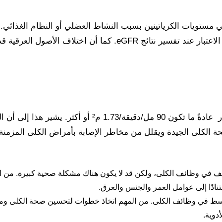
ثر على دقة eGFR، منها التغيرات في مستويات الكرياتينين بسبب النشاط العضلي أو ا
الكرياتينين، مما يجعل من الضروري أخذ هذه العوامل بعين الاعتبار عند ت
معدل الترشيح الكبيبي المقدر عادةً ما تكون 90 م
 م²: يشير إلى انخفاض طفيف في وظائف الكلى، ولكن قد لا يكون هناك مشكلة صحية كبي
نادًا إلى عوامل العمر والجنس والعرق.
1 م²: يشير إلى انخفاض متوسط في وظائف الكلى. من المهم اتخاذ خطوات لتحسين صح
دوية.