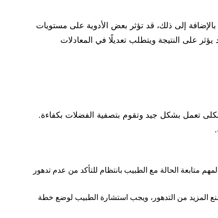
لنظام الغذائي. بالإضافة إلى ذلك، قد تؤثر بعض الأدوية على مستويات
فسير نتائج eGFR. كما أن اختلاف الأصول العرقية قد يؤثر على النتيجة ويتطلب تعديلًا في المعادلات
ل/دقيقة/1.73 م² أو أكثر. يشير هذا إلى أن الكلى تعمل بشكل جيد وتقوم بتصفية الفضلات بكفاءة.
رة. من المهم متابعة الحالة مع الطبيب بانتظام للتأكد من عدم تدهور
ة الكلى ومنع المزيد من التدهور، ويجب استشارة الطبيب لوضع خطة