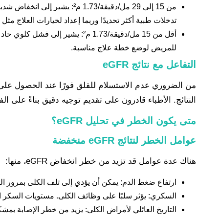
من 15 إلى 29 مل/دقيقة/1.73
تدخلات طبية أكثر تحديدًا وربما إعداد لخيارات العلاج مثل
أقل من 15 مل/دقيقة/1.73 م²: ي
للمريض لوضع خطة علاج مناسبة.
التفاعل مع نتائج eGFR
النتائج. الأطباء قادرون على تقديم توجيه دقيق بناءً على ال
متى يكون الخطر في تحليل eGFR؟
عوامل الخطر لنتائج eGFR منخفضة
هناك عدة عوامل قد تزيد من خطر انخفاض eGFR، منها:
ارتفاع ضغط الدم: يمكن أن يؤدي إلى تلف الكلى بمرور ال
السكري: يؤثر سلبًا على وظائف الكلى. مستويات السكر ال
التاريخ العائلي لأمراض الكلى: يزيد من خطر الإصابة بمش