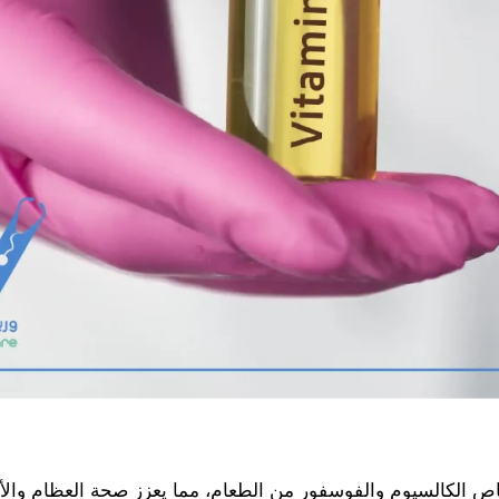
اص الكالسيوم والفوسفور من الطعام، مما يعزز صحة العظام وال