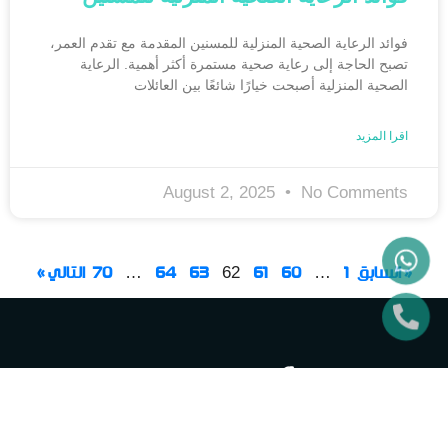
فوائد الرعاية الصحية المنزلية للمسنين المقدمة مع تقدم العمر،
تصبح الحاجة إلى رعاية صحية مستمرة أكثر أهمية. الرعاية
الصحية المنزلية أصبحت خيارًا شائعًا بين العائلات
اقرا المزيد
August 2, 2025
No Comments
« السابق
1
60
61
63
64
70
التالي »
…
62
…