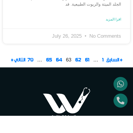
الجلد الميتة والزيوت الطبيعية. قد
اقرا المزيد
July 26, 2025
No Comments
« السابق
1
61
62
64
65
70
التالي »
…
63
…