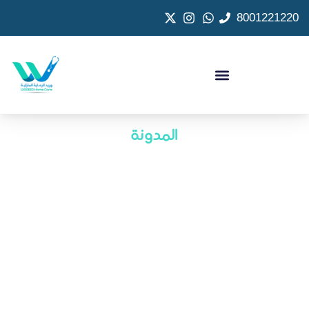
8001221220
المدونة